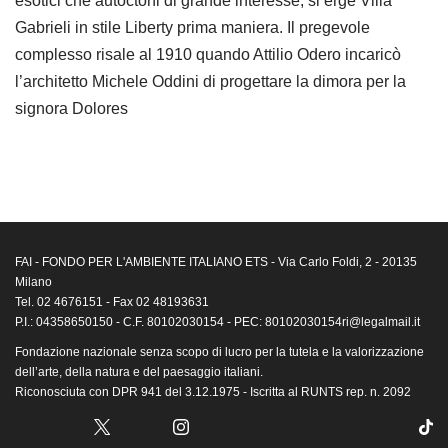
esotici che autoctoni di grande interesse, si erge Villa
Gabrieli in stile Liberty prima maniera. Il pregevole
complesso risale al 1910 quando Attilio Odero incaricò
l’architetto Michele Oddini di progettare la dimora per la
signora Dolores
FAI - FONDO PER L'AMBIENTE ITALIANO ETS - Via Carlo Foldi, 2 - 20135
Milano
Tel. 02 4676151 - Fax 02 48193631
P.I.: 04358650150 - C.F. 80102030154 - PEC: 80102030154ri@legalmail.it
Fondazione nazionale senza scopo di lucro per la tutela e la valorizzazione
dell’arte, della natura e del paesaggio italiani.
Riconosciuta con DPR 941 del 3.12.1975 - Iscritta al RUNTS rep. n. 2092