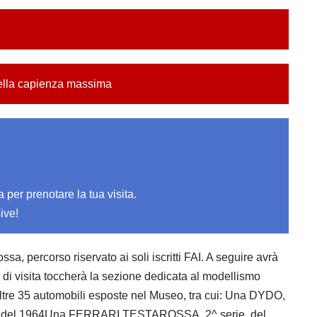
della capienza massima
per prenotare la tua visita.
ive!
, percorso riservato ai soli iscritti FAI. A seguire avrà
so di visita toccherà la sezione dedicata al modellismo
le oltre 35 automobili esposte nel Museo, tra cui: Una DYDO,
serie del 1964Una FERRARI TESTAROSSA, 2^ serie, del