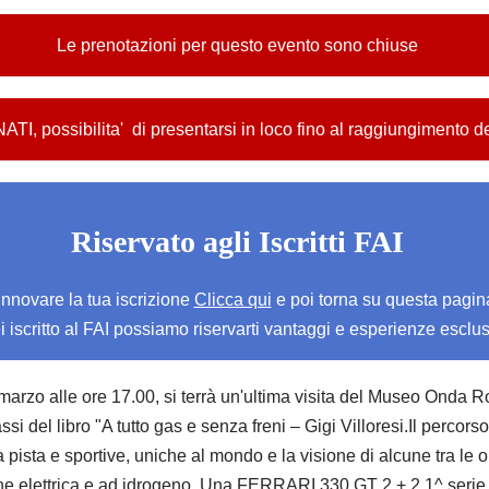
Le prenotazioni per questo evento sono chiuse
 possibilita' di presentarsi in loco fino al raggiungimento 
Riservato agli Iscritti FAI
rinnovare la tua iscrizione
Clicca qui
e poi torna su questa pagina 
i iscritto al FAI possiamo riservarti vantaggi e esperienze esclus
zo alle ore 17.00, si terrà un'ultima visita del Museo Onda Rossa
si del libro "A tutto gas e senza freni – Gigi Villoresi.Il percor
, da pista e sportive, uniche al mondo e la visione di alcune tra 
lsione elettrica e ad idrogeno. Una FERRARI 330 GT 2 + 2 1^ 