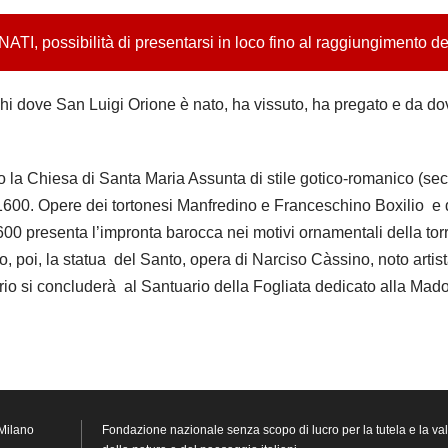
, possibilità di presentarsi in loco fino al raggiungimento d
hi dove San Luigi Orione è nato, ha vissuto, ha pregato e da dov
 la Chiesa di Santa Maria Assunta di stile gotico-romanico (se
e 1600. Opere dei tortonesi Manfredino e Franceschino Boxilio e d
00 presenta l’impronta barocca nei motivi ornamentali della torr
 poi, la statua del Santo, opera di Narciso Càssino, noto art
rario si concluderà al Santuario della Fogliata dedicato alla Ma
Milano
Fondazione nazionale senza scopo di lucro per la tutela e la val