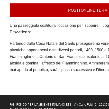
POSTI ONLINE TERMINATI
Una passeggiata costituirà l'occasione per scoprire i luog
Provvidenza.
Partendo dalla Casa Natale del Santo proseguiremo verso
pittoriche appartenenti a tre diversi periodi, 1400, 1500 
Fiamminghino. L’Oratorio di San Francesco risalente al 16
absidale domina l’affresco del Fiamminghino. Ammireremo,
mai aperta al pubblico, sarà il passo successivo e l’itine
FAI - FONDO PER L'AMBIENTE ITALIANO ETS - Via Carlo Foldi, 2 - 20135 