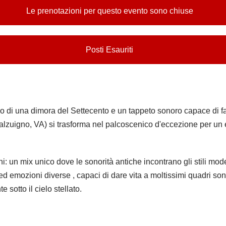
Le prenotazioni per questo evento sono chiuse
Posti Esauriti
o di una dimora del Settecento e un tappeto sonoro capace di fa
lzuigno, VA) si trasforma nel palcoscenico d'eccezione per un e
: un mix unico dove le sonorità antiche incontrano gli stili mode
i ed emozioni diverse , capaci di dare vita a moltissimi quadri so
sotto il cielo stellato.