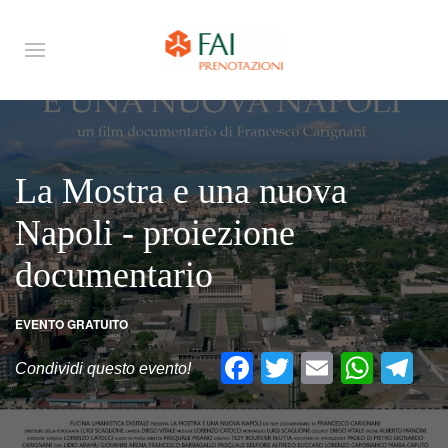
La Mostra e una nuova
Napoli - proiezione
documentario
EVENTO GRATUITO
Facebook
Twitter
Email
What
Te
Condividi questo evento!