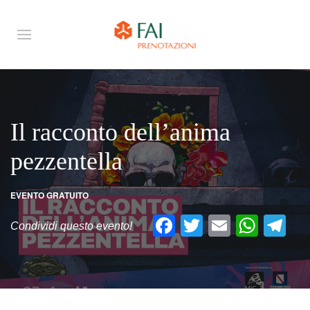
Il racconto dell’anima
pezzentella
EVENTO GRATUITO
Facebook
Twitter
Email
What
Te
Condividi questo evento!