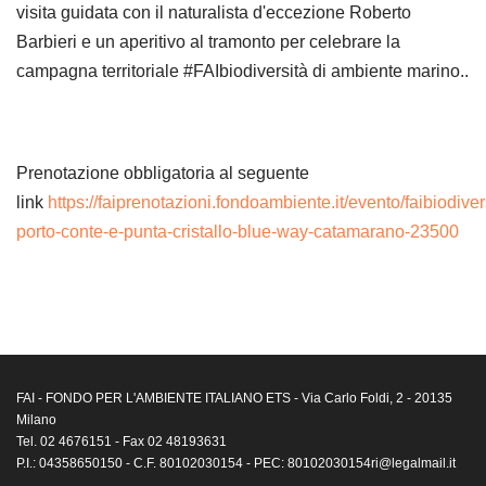
visita guidata con il naturalista d'eccezione Roberto
Barbieri e un aperitivo al tramonto per celebrare la
campagna territoriale #FAIbiodiversità di ambiente marino..
Prenotazione obbligatoria al seguente
link
https://faiprenotazioni.fondoambiente.it/evento/faibiodiver
porto-conte-e-punta-cristallo-blue-way-catamarano-23500
FAI - FONDO PER L'AMBIENTE ITALIANO ETS - Via Carlo Foldi, 2 - 20135
Milano
Tel. 02 4676151 - Fax 02 48193631
P.I.: 04358650150 - C.F. 80102030154 - PEC: 80102030154ri@legalmail.it